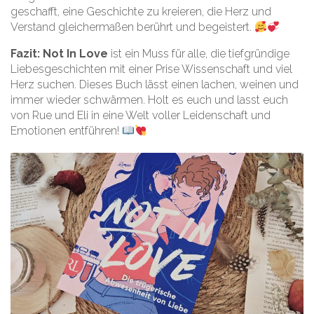
geschafft, eine Geschichte zu kreieren, die Herz und
Verstand gleichermaßen berührt und begeistert.
Fazit:
Not In Love
ist ein Muss für alle, die tiefgründige
Liebesgeschichten mit einer Prise Wissenschaft und viel
Herz suchen. Dieses Buch lässt einen lachen, weinen und
immer wieder schwärmen. Holt es euch und lasst euch
von Rue und Eli in eine Welt voller Leidenschaft und
Emotionen entführen!