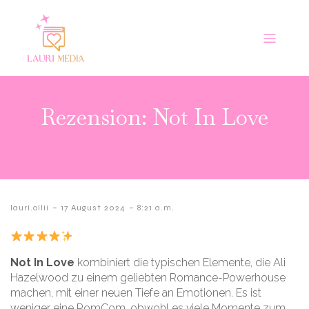
Rezension: Not In Love
-
-
lauri.ollii
17 August 2024
8:21 a.m.
Not In Love
kombiniert die typischen Elemente, die Ali
Hazelwood zu einem geliebten Romance-Powerhouse
machen, mit einer neuen Tiefe an Emotionen. Es ist
weniger eine RomCom, obwohl es viele Momente zum