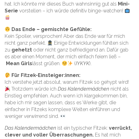
hat. Ich könnte mir dieses Buch wahnsinnig gut als
Mini-
Serie
vorstellen – ich würde definitiv binge-watchen!
Das Ende – gemischte Gefühle:
Kein Spoiler, versprochen! Aber das Ende war für mich
nicht ganz perfekt.
Einige Entwicklungen fühlten sich
zu
gehetzt
oder nicht ganz befriedigend an. Dafür gab
es aber einen Moment, der mich einfach feiern ließ –
Mean Girls
lässt grüßen.
(
IYKYK
).
Für Fitzek-Einsteiger:innen:
Ich verstehe jetzt absolut, warum Fitzek so gehypt wird!
Trotzdem würde ich
Das Kalendermädchen
nicht als
Einstieg empfehlen. Auch wenn ich klargekommen bin,
habe ich mir sagen lassen, dass es Werke gibt, die
einfacher in Fitzeks komplexe Welten einführen und
weniger verwirrend sind.
Das Kalendermädchen
ist ein typischer Fitzek:
verrückt,
clever und voller Überraschungen.
Es hat mich